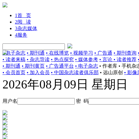
1
首 页
2
阅 读
3
杂志媒体
4
服务
• 电子杂志
• 期刊通
• 在线博览
• 视频学习
• 广告通
• 期刊查询
• 读者来稿
• 杂志导读
• 热点探究
• 媒体参考
• 言论
• 读者推荐
• 期刊通
• 期刊黄页
• 广告通平台
• 电子杂志
• 作者库
• 手机杂
• 会员首页
• 加入会员
• 中国杂志读者俱乐部
• 远山原创
• 影像
2026年08月09日 星期日
用户名
密 码